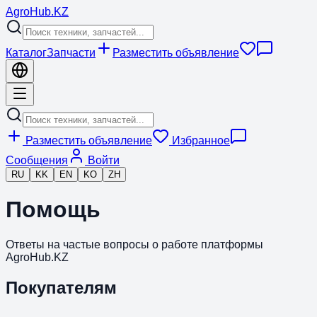
Agro
Hub
.KZ
Каталог
Запчасти
Разместить объявление
Разместить объявление
Избранное
Сообщения
Войти
RU
KK
EN
KO
ZH
Помощь
Ответы на частые вопросы о работе платформы
AgroHub.KZ
Покупателям