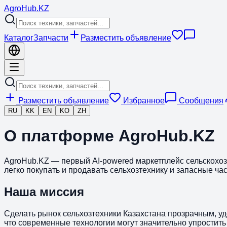
Agro
Hub
.KZ
Каталог
Запчасти
Разместить объявление
Разместить объявление
Избранное
Сообщения
RU
KK
EN
KO
ZH
О платформе AgroHub.KZ
AgroHub.KZ — первый AI-powered маркетплейс сельскохоз
легко покупать и продавать сельхозтехнику и запасные час
Наша миссия
Сделать рынок сельхозтехники Казахстана прозрачным, уд
что современные технологии могут значительно упростить 