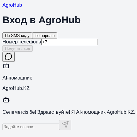
Agro
Hub
Вход в AgroHub
По SMS-коду
По паролю
Номер телефона
Получить код
AI-помощник
AgroHub.KZ
Сәлеметсіз бе! Здравствуйте! Я AI-помощник AgroHub.KZ. 