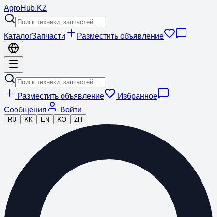
Agro
Hub
.KZ
Каталог
Запчасти
Разместить объявление
Разместить объявление
Избранное
Сообщения
Войти
RU
KK
EN
KO
ZH