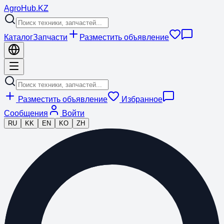
Agro
Hub
.KZ
Каталог
Запчасти
Разместить объявление
Разместить объявление
Избранное
Сообщения
Войти
RU
KK
EN
KO
ZH