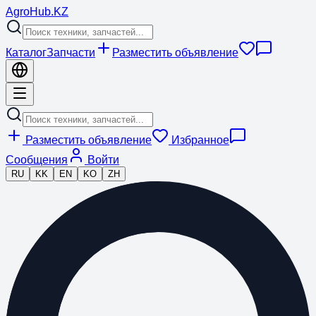
Agro
Hub
.KZ
Каталог
Запчасти
Разместить объявление
Разместить объявление
Избранное
Сообщения
Войти
RU
KK
EN
KO
ZH