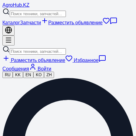
Agro
Hub
.KZ
Каталог
Запчасти
Разместить объявление
Разместить объявление
Избранное
Сообщения
Войти
RU
KK
EN
KO
ZH