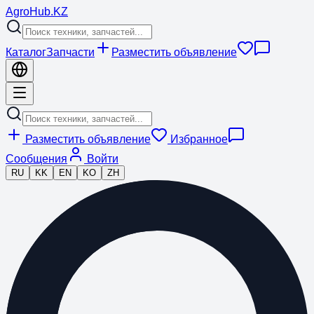
Agro
Hub
.KZ
Каталог
Запчасти
Разместить объявление
Разместить объявление
Избранное
Сообщения
Войти
RU
KK
EN
KO
ZH