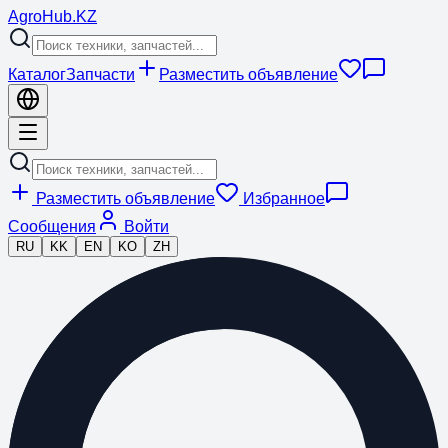
Agro
Hub
.KZ
Каталог
Запчасти
Разместить объявление
Разместить объявление
Избранное
Сообщения
Войти
RU
KK
EN
KO
ZH