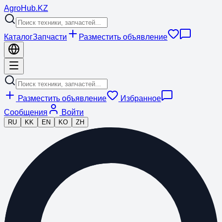
Agro
Hub
.KZ
Каталог
Запчасти
Разместить объявление
Разместить объявление
Избранное
Сообщения
Войти
RU
KK
EN
KO
ZH