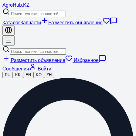
Agro
Hub
.KZ
Каталог
Запчасти
Разместить объявление
Разместить объявление
Избранное
Сообщения
Войти
RU
KK
EN
KO
ZH