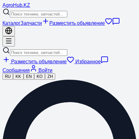
Agro
Hub
.KZ
Каталог
Запчасти
Разместить объявление
Разместить объявление
Избранное
Сообщения
Войти
RU
KK
EN
KO
ZH