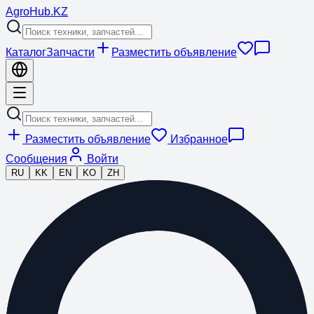
Agro
Hub
.KZ
Каталог
Запчасти
Разместить объявление
Разместить объявление
Избранное
Сообщения
Войти
RU
KK
EN
KO
ZH