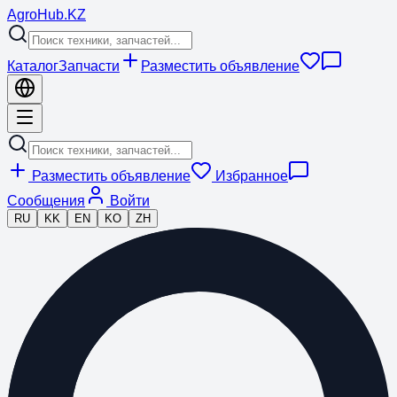
Agro
Hub
.KZ
Каталог
Запчасти
Разместить объявление
Разместить объявление
Избранное
Сообщения
Войти
RU
KK
EN
KO
ZH