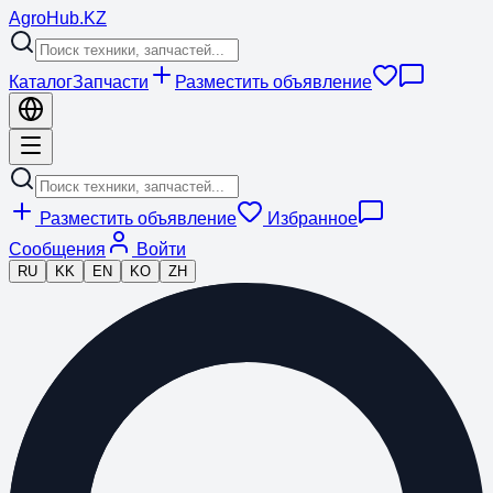
Agro
Hub
.KZ
Каталог
Запчасти
Разместить объявление
Разместить объявление
Избранное
Сообщения
Войти
RU
KK
EN
KO
ZH