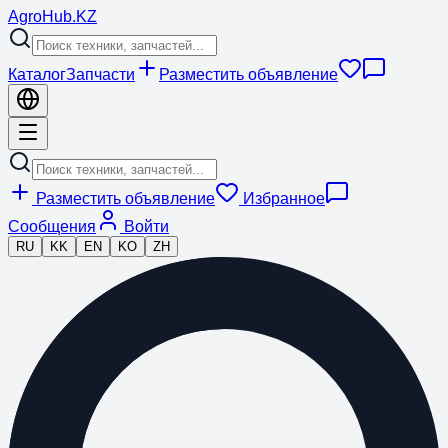
Agro
Hub
.KZ
Каталог
Запчасти
Разместить объявление
Разместить объявление
Избранное
Сообщения
Войти
RU
KK
EN
KO
ZH