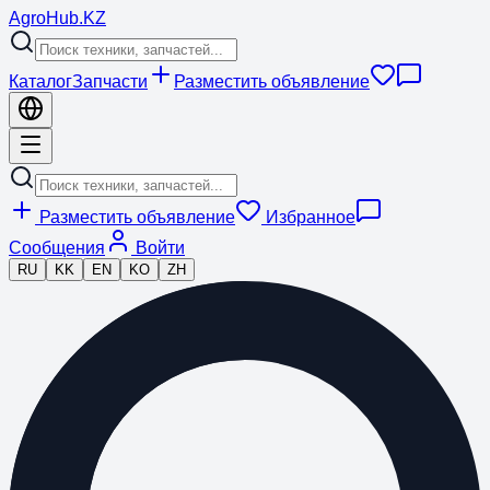
Agro
Hub
.KZ
Каталог
Запчасти
Разместить объявление
Разместить объявление
Избранное
Сообщения
Войти
RU
KK
EN
KO
ZH