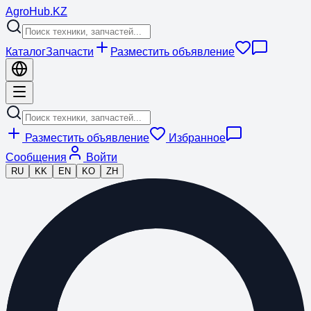
Agro
Hub
.KZ
Каталог
Запчасти
Разместить объявление
Разместить объявление
Избранное
Сообщения
Войти
RU
KK
EN
KO
ZH