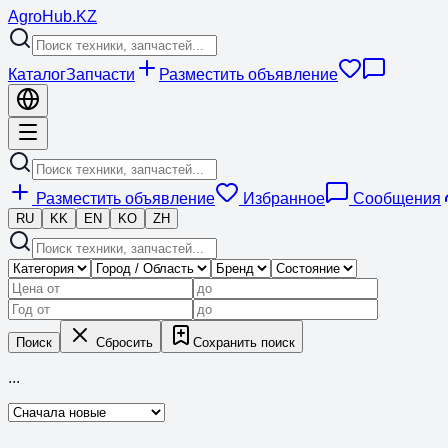
Agro
Hub
.KZ
Каталог
Запчасти
Разместить объявление
Разместить объявление
Избранное
Сообщения
RU
KK
EN
KO
ZH
Поиск
Сбросить
Сохранить поиск
...