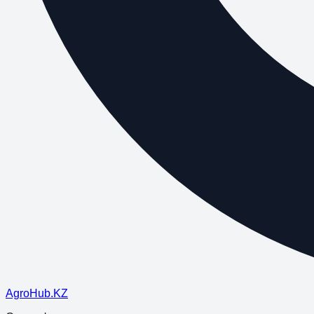
Agro
Hub
.KZ