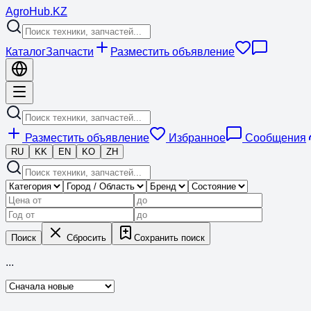
Agro
Hub
.KZ
Каталог
Запчасти
Разместить объявление
Разместить объявление
Избранное
Сообщения
RU
KK
EN
KO
ZH
Поиск
Сбросить
Сохранить поиск
...