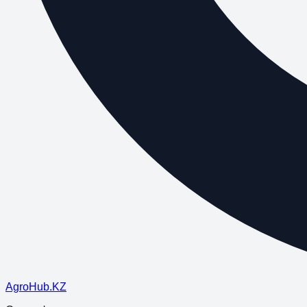
Agro
Hub
.KZ