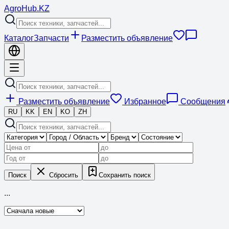
Agro
Hub
.KZ
Каталог
Запчасти
Разместить объявление
Разместить объявление
Избранное
Сообщения
RU
KK
EN
KO
ZH
Поиск
Сбросить
Сохранить поиск
...