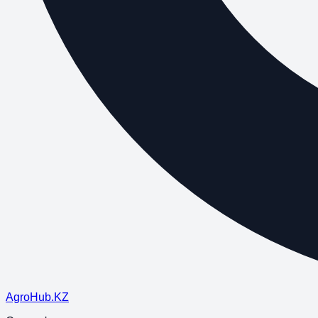
Agro
Hub
.KZ