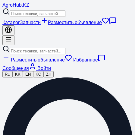
Agro
Hub
.KZ
Каталог
Запчасти
Разместить объявление
Разместить объявление
Избранное
Сообщения
Войти
RU
KK
EN
KO
ZH