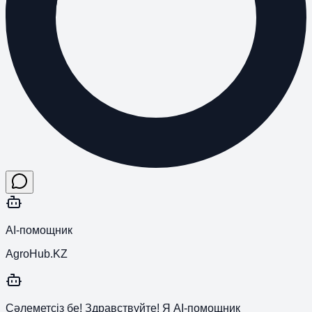
AI-помощник
AgroHub.KZ
Сәлеметсіз бе! Здравствуйте! Я AI-помощник