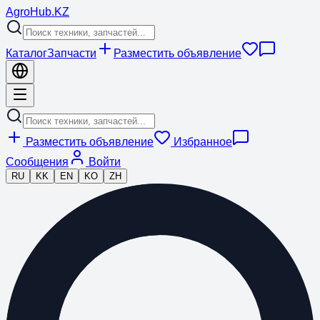
Agro
Hub
.KZ
Каталог
Запчасти
Разместить объявление
Разместить объявление
Избранное
Сообщения
Войти
RU
KK
EN
KO
ZH