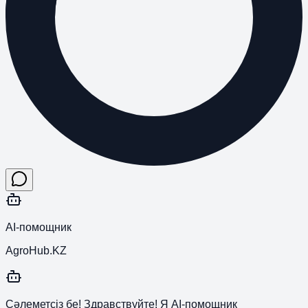
AI-помощник
AgroHub.KZ
Сәлеметсіз бе! Здравствуйте! Я AI-помощник