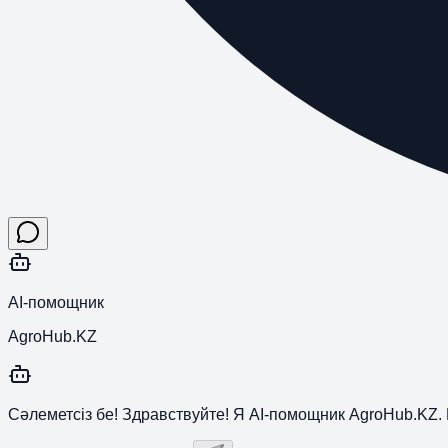
AI-помощник
AgroHub.KZ
Сәлеметсіз бе! Здравствуйте! Я AI-помощник AgroHub.KZ. 